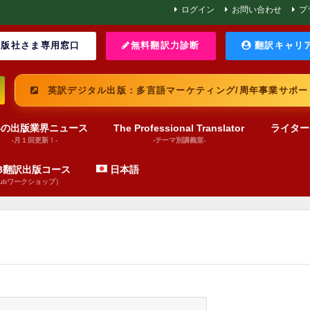
ログイン
お問い合わせ
プ
版社さま専用窓口
無料翻訳力診断
翻訳キャリ
英訳デジタル出版：多言語マーケティング/周年事業サポー
界の出版業界ニュース
The Professional Translator
ライター
-月１回更新！-
-テーマ別講義室-
UB翻訳出版コース
日本語
pubワークショップ）