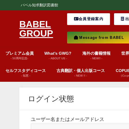
バベル知求翻訳図書館
会員登録案内
出
BABEL
GROUP
Message from BABEL
プレミアム会員
What's GWG?
海外の書籍情報
世
- 50周年記念-
- ABOUT US -
- NEW!! -
セルフスタディコース
古典翻訳・個人出版コース
COP
- 知恵 -
- NEW !! -
（Co-
ログイン状態
ユーザー名またはメールアドレス