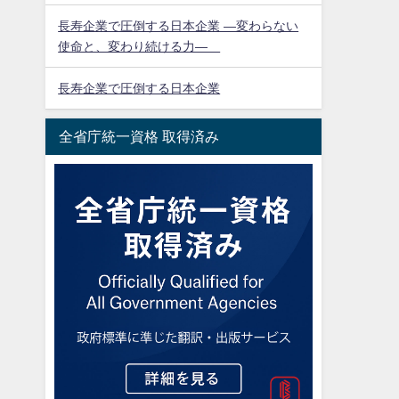
長寿企業で圧倒する日本企業 ―変わらない
使命と、変わり続ける力―
長寿企業で圧倒する日本企業
全省庁統一資格 取得済み