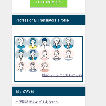
JTA-GWGさまへ
Professional Translators' Profile
特設ページはこちらから>>
最近の投稿
出版翻訳者をめざすあなたへ