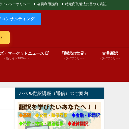
ライバシーポリシー
会員利用規約
特定商取引法に基づく表記
アコンサルティング
ト
ズ・マーケットニュース
「翻訳の世界」
古典新訳
- 新サイトTPWへ -
- ライブラリー -
-ライブラリー-
バベル翻訳講座（通信）のご案内