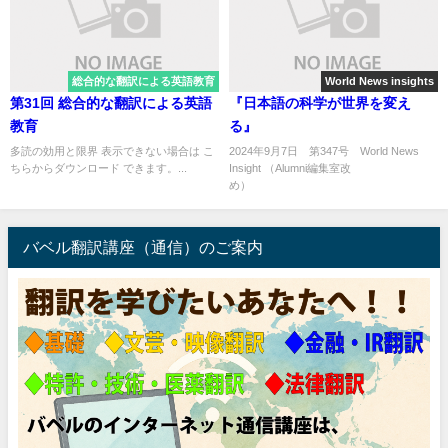
総合的な翻訳による英語教育
World News insights
第31回 総合的な翻訳による英語
『日本語の科学が世界を変え
教育
る』
多読の効用と限界 表示できない場合は こ
2024年9月7日 第347号 World News
ちらからダウンロード できます。...
Insight （Alumni編集室改
め） .
バベル翻訳講座（通信）のご案内