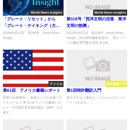
World News insights
World News insights
「グレート・リセット」から
第318号「西洋文明の没落 東洋
「グレート・テイキング（大収
文明の勃興」
奪）」へのパラダイムシフト
2026年6月22日 第390号 World News
2022年6月22日 第318号 World News
Insight
Insight （ALUMNI編集室改め） 発行：バ
...
ベル翻訳専門職大学院 ALUM...
アメリカ
特許翻訳入門
第61回 アメリカ書籍レポート
第1回特許翻訳入門
世界の出版事情 ― 各国のバベル出版リサ
表示できない場合は こちらからダウンロ
ーチャーより 第 61 回 アメリカ書籍レポ
ード できます。...
ート - 4 月独立系出版社協会（IBPA）が主
催す...