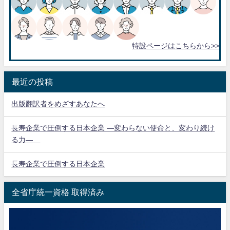
特設ページはこちらから>>
最近の投稿
出版翻訳者をめざすあなたへ
長寿企業で圧倒する日本企業 ―変わらない使命と、変わり続け
る力―
長寿企業で圧倒する日本企業
全省庁統一資格 取得済み