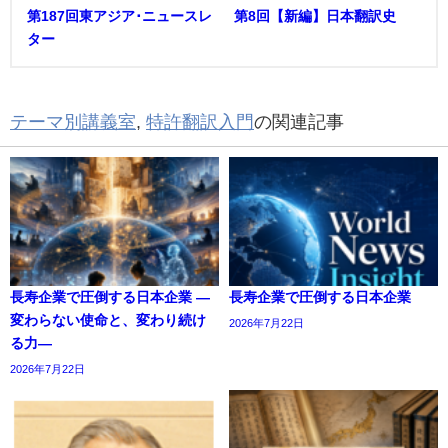
第187回東アジア･ニュースレ
第8回【新編】日本翻訳史
ター
テーマ別講義室
,
特許翻訳入門
の関連記事
長寿企業で圧倒する日本企業 ―
長寿企業で圧倒する日本企業
変わらない使命と、変わり続け
2026年7月22日
る力―
2026年7月22日