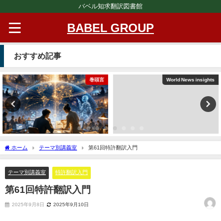
バベル知求翻訳図書館
BABEL GROUP
おすすめ記事
巻頭言
World News insights
ホーム
テーマ別講義室
第61回特許翻訳入門
テーマ別講義室
特許翻訳入門
第61回特許翻訳入門
2025年9月8日
2025年9月10日