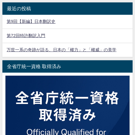
最近の投稿
第9回【新編】日本翻訳史
第72回特許翻訳入門
万世一系の奇跡が語る、日本の「權力」と「權威」の美学
全省庁統一資格 取得済み