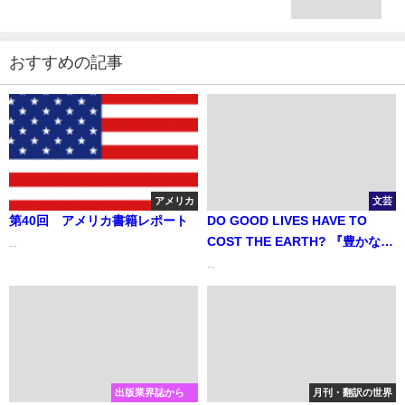
おすすめの記事
アメリカ
文芸
第40回 アメリカ書籍レポート
DO GOOD LIVES HAVE TO
COST THE EARTH? 『豊かな生
...
活は地球に悪いのか？～人に楽
...
しく、地球に優しい生活のスス
メ～』
出版業界誌から
月刊・翻訳の世界