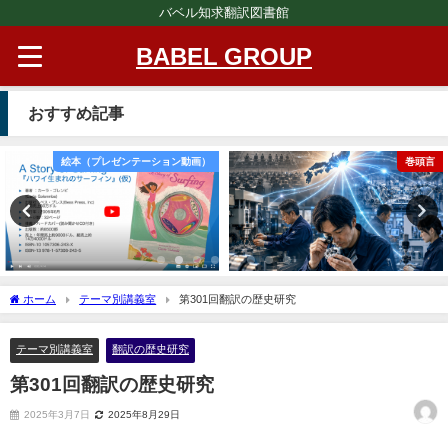
バベル知求翻訳図書館
BABEL GROUP
おすすめ記事
絵本（プレゼンテーション動画）
巻頭言
ホーム
テーマ別講義室
第301回翻訳の歴史研究
テーマ別講義室
翻訳の歴史研究
第301回翻訳の歴史研究
2025年3月7日
2025年8月29日