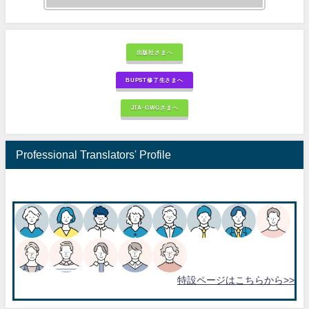
出版社さまへ
BUPST修了生さまへ
JTA-GWGさまへ
Professional Translators' Profile
特設ページはこちらから>>