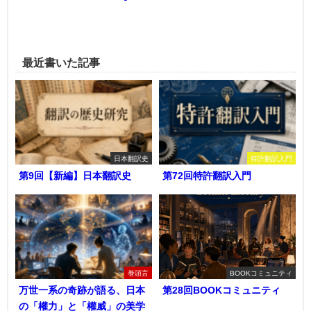
最近書いた記事
日本翻訳史
特許翻訳入門
第9回【新編】日本翻訳史
第72回特許翻訳入門
巻頭言
BOOKコミュニティ
万世一系の奇跡が語る、日本
第28回BOOKコミュニティ
の「權力」と「權威」の美学