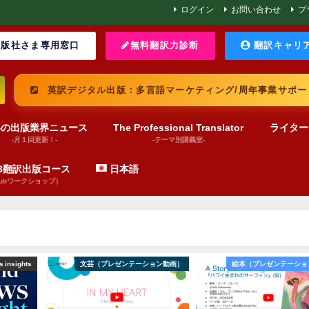
ログイン
お問い合わせ
プ
版社さま専用窓口
無料翻訳力診断
翻訳キャリ
英訳デジタル出版：多言語マーケティング/周年事業サポー
界の出版業界ニュース
The Professional Translator
ライター
-月１回更新！-
-テーマ別講義室-
UB翻訳出版コース
日本語
pubワークショップ）
ョン動画）
絵本（プレゼンテーション動画）
文芸（プレゼンテーショ