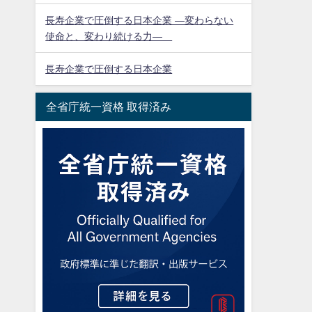
長寿企業で圧倒する日本企業 ―変わらない
使命と、変わり続ける力―
長寿企業で圧倒する日本企業
全省庁統一資格 取得済み