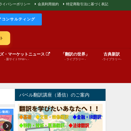
ライバシーポリシー
会員利用規約
特定商取引法に基づく表記
アコンサルティング
ト
ズ・マーケットニュース
「翻訳の世界」
古典新訳
- 新サイトTPWへ -
- ライブラリー -
-ライブラリー-
バベル翻訳講座（通信）のご案内
ン動画）
Message from BABEL
文芸（プレゼンテーショ