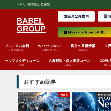
バベル知求翻訳図書館
会員登録案内
出
BABEL
GROUP
Message from BABEL
プレミアム会員
What's GWG?
海外の書籍情報
世
- 50周年記念-
- ABOUT US -
- NEW!! -
セルフスタディコース
古典翻訳・個人出版コース
COP
- 知恵 -
- NEW !! -
（Co-
おすすめ記事
巻頭言
World News insights
文芸（プレゼンテーシ