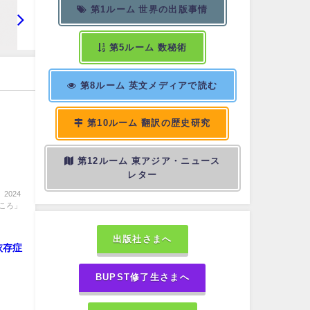
第1ルーム 世界の出版事情
第5ルーム 数秘術
第8ルーム 英文メディアで読む
第10ルーム 翻訳の歴史研究
第12ルーム 東アジア・ニュース
レター
2024
ころ」
出版社さまへ
依存症
BUPST修了生さまへ