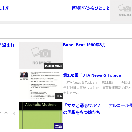
の未来
第8回NYからひとこと
Babel Beat 1990年8月
...
Babel Beat
第192回「JTA News & Topics 」
「JTA News & Topics 」 第192回 今回は、
年8月9日に実施しました「日英技術翻訳の勘ど
セミナー...
JTA
「ママと踊るワルツ――アルコール
の母親をもつ娘たち」
フ・ハース)
...
文芸