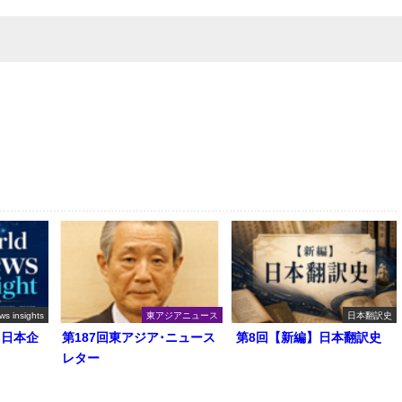
ws insights
東アジアニュース
日本翻訳史
る日本企
第187回東アジア･ニュース
第8回【新編】日本翻訳史
レター