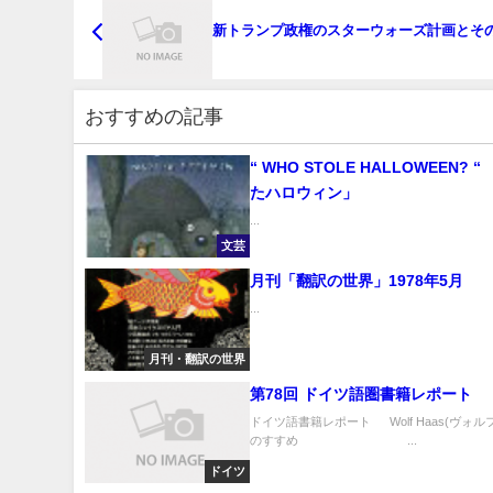
新トランプ政権のスターウォーズ計画とそ
おすすめの記事
“ WHO STOLE HALLOWEEN? “ 「盗まれ
たハロウィン」
...
文芸
月刊「翻訳の世界」1978年5月
...
月刊・翻訳の世界
第78回 ドイツ語圏書籍レポート
ドイツ語書籍レポート Wolf Haas(ヴォル
のすすめ ...
ドイツ