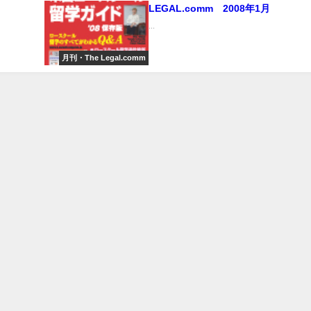
LEGAL.comm 2008年1月
...
月刊・The Legal.comm