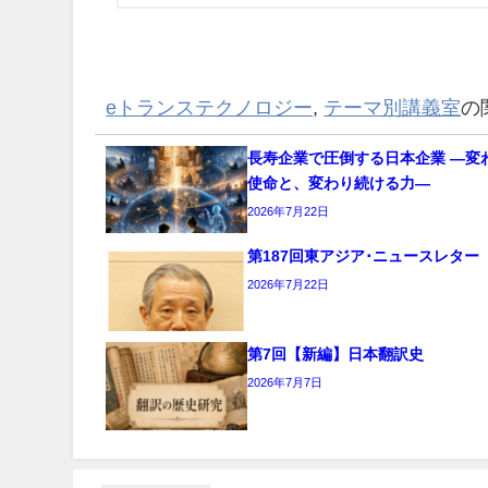
eトランステクノロジー
,
テーマ別講義室
の
長寿企業で圧倒する日本企業 ―変
使命と、変わり続ける力―
2026年7月22日
第187回東アジア･ニュースレター
2026年7月22日
第7回【新編】日本翻訳史
2026年7月7日