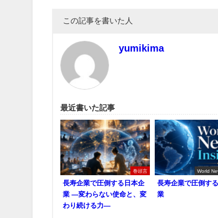
この記事を書いた人
yumikima
最近書いた記事
巻頭言
World Ne
長寿企業で圧倒する日本企
長寿企業で圧倒す
業 ―変わらない使命と、変
業
わり続ける力―