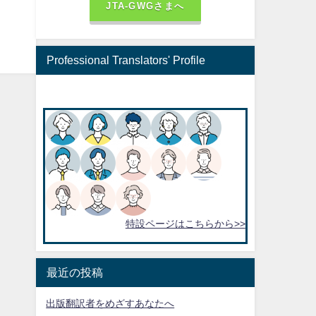
JTA-GWGさまへ
Professional Translators' Profile
特設ページはこちらから>>
最近の投稿
出版翻訳者をめざすあなたへ