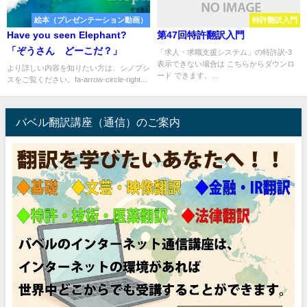
絵本（プレゼンテーション動画）
特許翻訳入門
Have you seen Elephant?
第47回特許翻訳入門
「ぞうさん どーこだ？」
「求人・求職支援システム」の特許訳-3
表示できない場合は こちらからダウンロ
より詳しい内容を知りたい方は、シノプシ
ード できます。...
スをご覧ください。fa-arrow-circle-right...
バベル翻訳講座（通信）のご案内