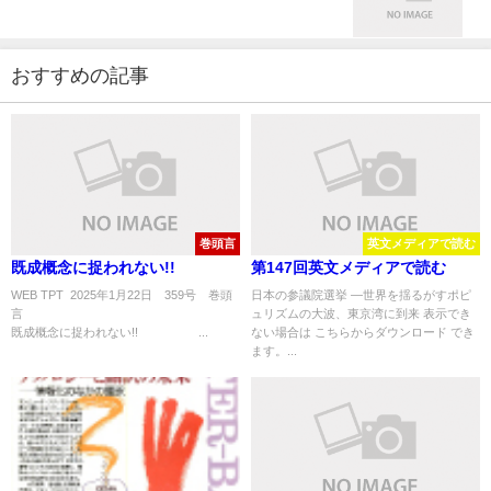
おすすめの記事
巻頭言
英文メディアで読む
既成概念に捉われない!!
第147回英文メディアで読む
WEB TPT 2025年1月22日 359号 巻頭
日本の参議院選挙 ―世界を揺るがすポピ
言
ュリズムの大波、東京湾に到来 表示でき
既成概念に捉われない!! ...
ない場合は こちらからダウンロード でき
ます。...