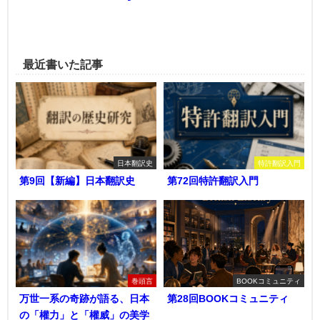
最近書いた記事
日本翻訳史
特許翻訳入門
第9回【新編】日本翻訳史
第72回特許翻訳入門
巻頭言
BOOKコミュニティ
万世一系の奇跡が語る、日本
第28回BOOKコミュニティ
の「權力」と「權威」の美学