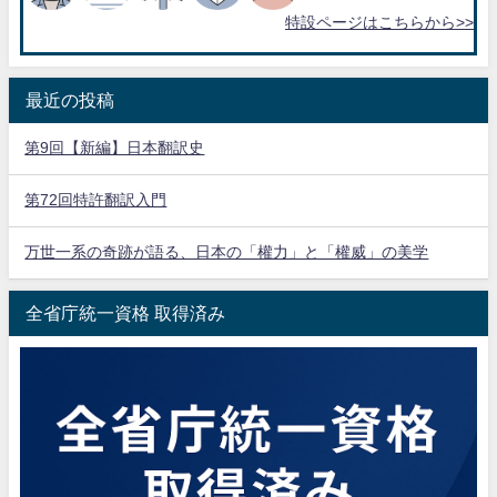
特設ページはこちらから>>
最近の投稿
第9回【新編】日本翻訳史
第72回特許翻訳入門
万世一系の奇跡が語る、日本の「權力」と「權威」の美学
全省庁統一資格 取得済み