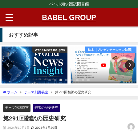
バベル知求翻訳図書館
BABEL GROUP
おすすめ記事
World News insights
絵本（プレゼンテーション動画）
ホーム
テーマ別講義室
第291回翻訳の歴史研究
テーマ別講義室
翻訳の歴史研究
第291回翻訳の歴史研究
2024年10月7日
2025年8月29日