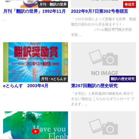
月刊・翻訳の世界
巻頭言
月刊「翻訳の世界」1992年11月
2022年9月7日第302号巻頭言
...
「コロナ出現によって変貌する世界、既成
概念の囚われから目を覚まそう！」
バベル翻訳専門職大学院
学長 ...
月刊・eとらんす
翻訳の歴史研究
eとらんす 2003年4月
第287回翻訳の歴史研究
...
『太平記』と新田義貞の鎌倉攻め 表示で
きない場合は こちらからダウンロード で
きます。...