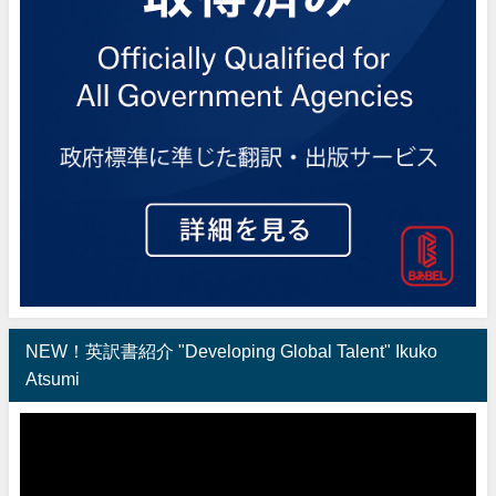
NEW！英訳書紹介 "Developing Global Talent" Ikuko
Atsumi
動
画
プ