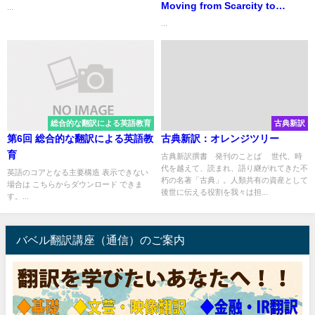
Moving from Scarcity to
...
Sustainability 「水と生き
...
る」 この危機を乗り越えるに
は
総合的な翻訳による英語教育
古典新訳
第6回 総合的な翻訳による英語教
古典新訳：オレンジツリー
育
古典新訳撰書 発刊のことば 世代、時
代を越えて、読まれ、語り継がれてきた不
英語のコアとなる主要構造 表示できない
朽の名著「古典」。人類共有の資産として
場合は こちらからダウンロード できま
後世に伝える役割を我々は担...
す。...
バベル翻訳講座（通信）のご案内