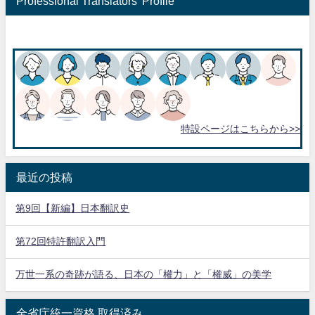
Professional Translators' Profile
特設ページはこちらから>>
最近の投稿
第9回【新編】日本翻訳史
第72回特許翻訳入門
万世一系の奇跡が語る、日本の「權力」と「權威」の美学
全省庁統一資格 取得済み