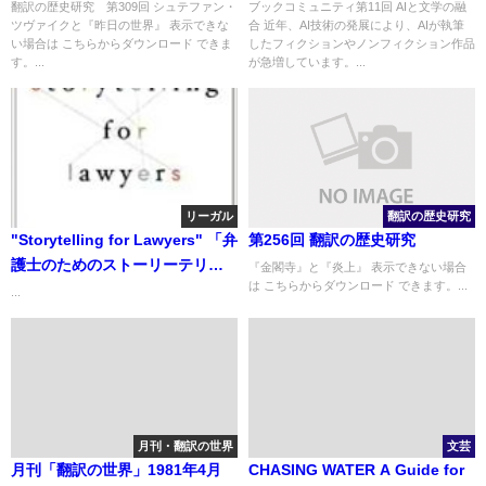
翻訳の歴史研究 第309回 シュテファン・
ブックコミュニティ第11回 AIと文学の融
ツヴァイクと『昨日の世界』 表示できな
合 近年、AI技術の発展により、AIが執筆
い場合は こちらからダウンロード できま
したフィクションやノンフィクション作品
す。...
が急増しています。...
リーガル
翻訳の歴史研究
"Storytelling for Lawyers" 「弁
第256回 翻訳の歴史研究
護士のためのストーリーテリン
『金閣寺』と『炎上』 表示できない場合
は こちらからダウンロード できます。...
グ」
...
月刊・翻訳の世界
文芸
月刊「翻訳の世界」1981年4月
CHASING WATER A Guide for