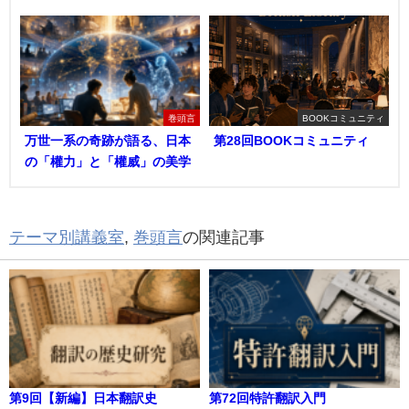
巻頭言
BOOKコミュニティ
万世一系の奇跡が語る、日本
第28回BOOKコミュニティ
の「權力」と「權威」の美学
テーマ別講義室
,
巻頭言
の関連記事
第9回【新編】日本翻訳史
第72回特許翻訳入門