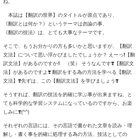
ね。
本誌は【翻訳の世界】のタイトルが原点であり、
《翻訳とは何か？》というテーマは勿論の事、
《翻訳の技法》は、とても大事なテーマです。
そこで、もうお分かりの方も多いかと思いますが、【翻訳
文法】について思い浮かびましたでしょうか？ えーっ❗️【翻
訳文法】があるのですか‼️ （笑） そうなんです❣️【翻訳文
法】があるのですよ❣️ 翻訳をする為の方法を学べる【翻訳
文法】❣️先ずは、この【翻訳文法】を学びましょう❣️
そうすれば、翻訳の技法を的確に学ぶ事が出来ますね。と
ても科学的な学習システムになっているのですから、お楽
しみに❣️(^^)
それぞれの言語には、その言語で書かれた文章を読み・理
解し・書く事を的確に処理する為の方法、技法としての