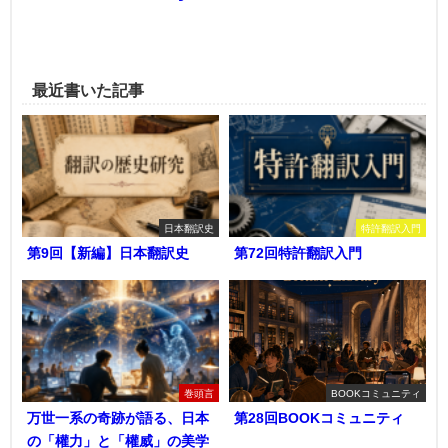
最近書いた記事
日本翻訳史
特許翻訳入門
第9回【新編】日本翻訳史
第72回特許翻訳入門
巻頭言
BOOKコミュニティ
万世一系の奇跡が語る、日本
第28回BOOKコミュニティ
の「權力」と「權威」の美学