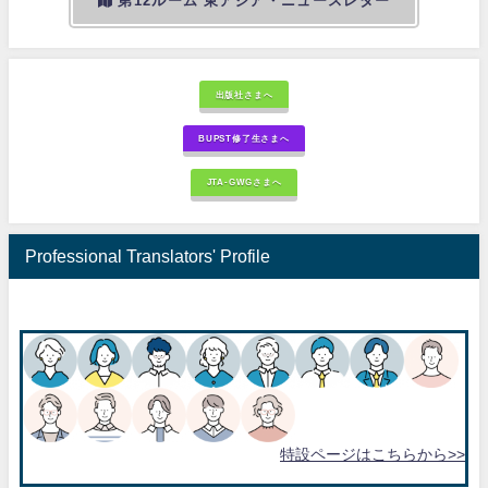
第12ルーム 東アジア・ニュースレター
出版社さまへ
BUPST修了生さまへ
JTA-GWGさまへ
Professional Translators' Profile
特設ページはこちらから>>