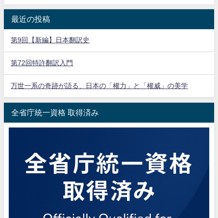
最近の投稿
第9回【新編】日本翻訳史
第72回特許翻訳入門
万世一系の奇跡が語る、日本の「權力」と「權威」の美学
全省庁統一資格 取得済み