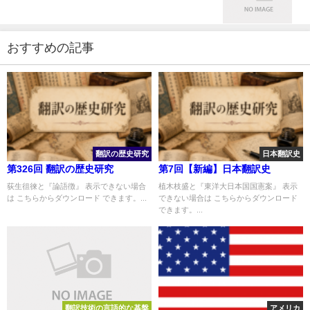
おすすめの記事
翻訳の歴史研究
日本翻訳史
第326回 翻訳の歴史研究
第7回【新編】日本翻訳史
荻生徂徠と『論語徴』 表示できない場合
植木枝盛と『東洋大日本国国憲案』 表示
は こちらからダウンロード できます。...
できない場合は こちらからダウンロード
できます。...
翻訳技術の言語的な基盤
アメリカ