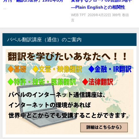
月刊「翻訳の世界」1991年3月
変容するグローバル言語の地平
―Plain Englishとの相関性
...
WEB TPT 2026年4月22日 389号 巻頭
言 
バベル翻訳講座（通信）のご案内