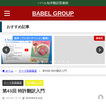
バベル知求翻訳図書館
BABEL GROUP
おすすめ記事
絵本（プレゼンテーション動画）
巻頭言
ホーム
テーマ別講義室
第43回 特許翻訳入門
テーマ別講義室
特許翻訳入門
第43回 特許翻訳入門
2023年7月7日
2025年9月10日