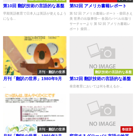
第10回 翻訳技術の言語的な基盤
第52回 アメリカ書籍レポート
早期英語教育で日本人は英語が使えるよう
第 52 回 アメリカ書籍レポート－柴田きえ
になる...
美 世界の出版事情― 各国のバベル出版リ
サーチャーより 第 52 回 アメリカ書籍レ
ポート 柴田...
月刊・翻訳の世界
翻訳技術の言語的な基盤
月刊「翻訳の世界」1980年9月
第12回 翻訳技術の言語的な基盤
...
発音教育においては何を教えるか...
月刊・翻訳の世界
巻頭言