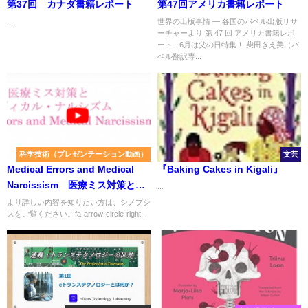
第37回 カナダ書籍レポート
第47回アメリカ書籍レポート
...
世界の出版事情 ― 各国のバベル出版リサ
ーチャーより 第 47 回 アメリカ書籍レポ
ート - 6月は父の日特集！ 柴田きえ美（バ
ベル翻訳専...
科学技術（プレゼンテーション動画）
文芸
Medical Errors and Medical
『Baking Cakes in Kigali』
Narcissism 医療ミス対策とメ
...
ディカル・ナルシズム
より詳しい内容を知りたい方は、シノプシ
スをご覧ください。fa-arrow-circle-right...