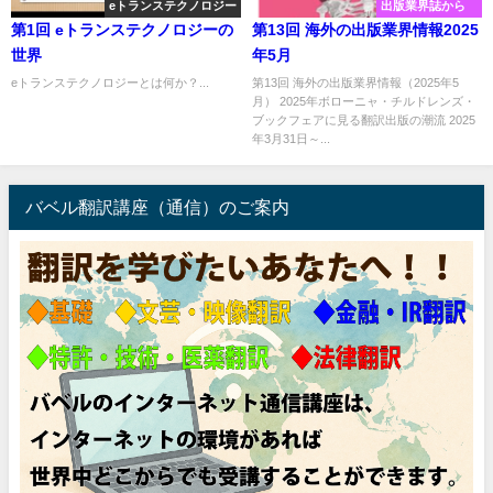
eトランステクノロジー
出版業界誌から
第1回 eトランステクノロジーの
第13回 海外の出版業界情報2025
世界
年5月
eトランステクノロジーとは何か？...
第13回 海外の出版業界情報（2025年5
月） 2025年ボローニャ・チルドレンズ・
ブックフェアに見る翻訳出版の潮流 2025
年3月31日～...
バベル翻訳講座（通信）のご案内