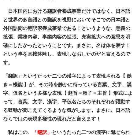
日本国内における翻訳者養成事業だけではなく、日本語
と世界の多言語との翻訳を視野においてそこでの日本語と
外国語間の翻訳家養成事業である！というような、意義の
拡張、業務内容、事業内容の拡張、充実拡大への意思を明
確にしたかったということです。まさに、名は体を表す！
という事を直接体験し、表現しなおしたのだと言えるので
す。
「翻訳」というたった二つの漢字によって表現される【 働
き＝機能 】が、その時を静かに待っている言葉、文字、漢
字、仮名という多様な表現【 趣旨＝種子＝主旨 】形式によ
って、言葉、文字、漢字、平仮名たちのそれぞれが躍動す
る鼓動が聞こえてくるような気がします。まさに、日本語
ならではの表現多様性の現れだと言えます！
私はこの、
「翻訳」
というたった二つの漢字に魅せられ