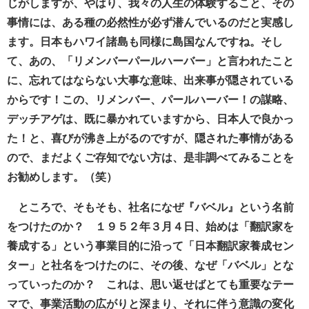
じがしますが、やはり、我々の人生の体験すること、その
事情には、ある種の必然性が必ず潜んでいるのだと実感し
ます。日本もハワイ諸島も同様に島国なんですね。そし
て、あの、「リメンバーパールハーバー」と言われたこと
に、忘れてはならない大事な意味、出来事が隠されている
からです！この、リメンバー、パールハーバー！の謀略、
デッチアゲは、既に暴かれていますから、日本人で良かっ
た！と、喜びが沸き上がるのですが、隠された事情がある
ので、まだよくご存知でない方は、是非調べてみることを
お勧めします。（笑）
ところで、そもそも、社名になぜ『バベル』という名前
をつけたのか？ １９５２年３月４日、始めは「翻訳家を
養成する」という事業目的に沿って「日本翻訳家養成セン
ター」と社名をつけたのに、その後、なぜ「バベル」とな
っていったのか？ これは、思い返せばとても重要なテー
マで、事業活動の広がりと深まり、それに伴う意識の変化