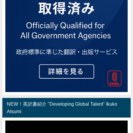
NEW！英訳書紹介 "Developing Global Talent" Ikuko
Atsumi
動
画