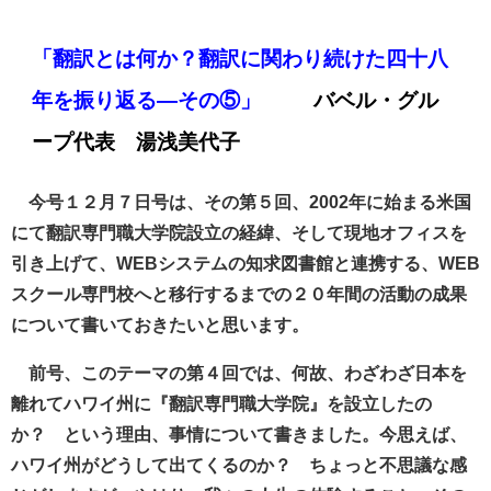
「翻訳とは何か？翻訳に関わり続けた四十八
年を振り返る—その⑤」
バベル・グル
ープ代表 湯浅美代子
今号１２月７日号は、その第５回、
2002
年に始まる米国
にて翻訳専門職大学院設立の経緯、そして現地オフィスを
引き上げて、
WEB
システムの知求図書館と連携する、
WEB
スクール専門校へと移行するまでの２０年間の活動の成果
について書いておきたいと思います。
前号、このテーマの第４回では、何故、わざわざ日本を
離れてハワイ州に『翻訳専門職大学院』を設立したの
か？ という理由、事情について書きました。今思えば、
ハワイ州がどうして出てくるのか？ ちょっと不思議な感