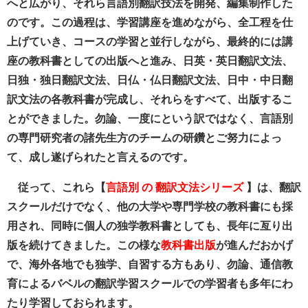
へと広がり、それら言語別翻訳技法を開発、編集制作した
のです。この過程は、学習講座を進めながら、全工程を仕
上げていき、コースの学習と並行しながら、最終的には講
座の教科書としての出版へと進み、日英・英日翻訳文法、
日独・独日翻訳文法、日仏・仏日翻訳文法、日中・中日翻
訳文法の各教科書が完成し、それらをすべて、出版するこ
とができました。勿論、一度にという訳ではなく、言語別
の専門研究者の諸先生方のチームの研鑽とご努力によっ
て、成し遂げられたと言えるのです。
従って、
これら【
言語別 の 翻訳文法シリーズ
】は、
翻訳
スクールだけでなく、他の大学や専門学校の教科書にも採
用され、同時に個人の独学教科書としても、長年に亙り出
版を続けてきました。この様な
教科書出版
が進んだおかげ
で、海外各地でも独学、自習する方もあり、勿論、通信教
育によるバベルの翻訳学習スクールでの学習者も多年にわ
たり学習しておられます。