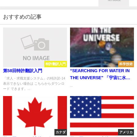
おすすめの記事
特許翻訳入門
科学技術
第58回特許翻訳入門
“SEARCHING FOR WATER IN
THE UNIVERSE” 「宇宙に水を
「求人・求職支援システム」の特許訳-14
表示できない場合は こちらからダウンロ
探し求めて」
...
ード できます。...
カナダ
アメリカ