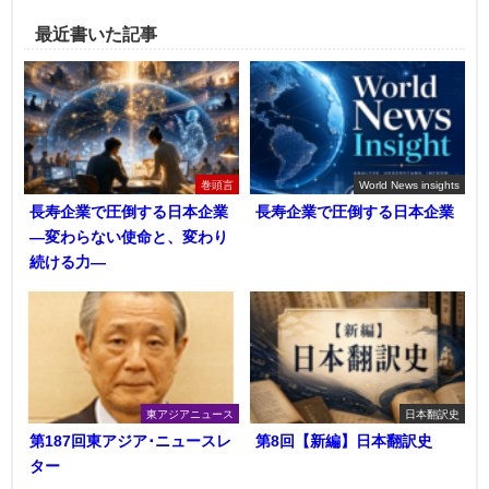
最近書いた記事
巻頭言
World News insights
長寿企業で圧倒する日本企業
長寿企業で圧倒する日本企業
―変わらない使命と、変わり
続ける力―
東アジアニュース
日本翻訳史
第187回東アジア･ニュースレ
第8回【新編】日本翻訳史
ター