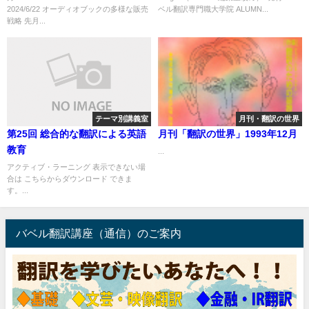
2024/6/22 オーディオブックの多様な販売
ベル翻訳専門職大学院 ALUMN...
戦略 先月...
テーマ別講義室
月刊・翻訳の世界
第25回 総合的な翻訳による英語
月刊「翻訳の世界」1993年12月
教育
...
アクティブ・ラーニング 表示できない場
合は こちらからダウンロード できま
す。...
バベル翻訳講座（通信）のご案内