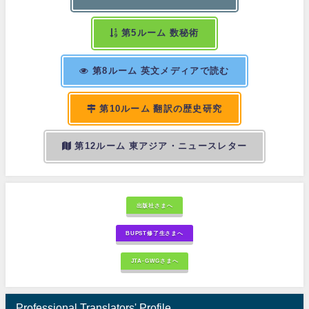
第5ルーム 数秘術
第8ルーム 英文メディアで読む
第10ルーム 翻訳の歴史研究
第12ルーム 東アジア・ニュースレター
出版社さまへ
BUPST修了生さまへ
JTA-GWGさまへ
Professional Translators' Profile