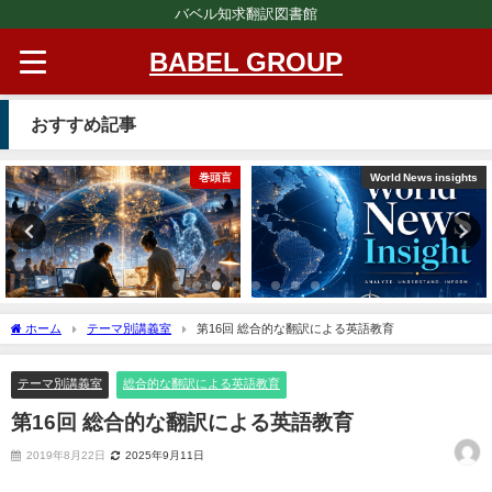
バベル知求翻訳図書館
BABEL GROUP
おすすめ記事
巻頭言
World News insights
ホーム
テーマ別講義室
第16回 総合的な翻訳による英語教育
テーマ別講義室
総合的な翻訳による英語教育
第16回 総合的な翻訳による英語教育
2019年8月22日
2025年9月11日