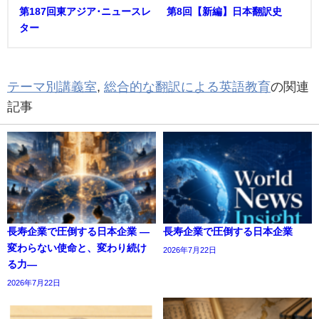
第187回東アジア･ニュースレ
第8回【新編】日本翻訳史
ター
テーマ別講義室
,
総合的な翻訳による英語教育
の関連
記事
長寿企業で圧倒する日本企業 ―
長寿企業で圧倒する日本企業
変わらない使命と、変わり続け
2026年7月22日
る力―
2026年7月22日