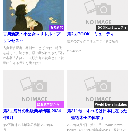
古典新訳
BOOKコミュニティ
古典新訳：小公女～リトル・プ
第2回BOOKコミュニティ
リンセス～
世界のブックコミュニティをご紹介
古典新訳撰書 発刊のことば 世代、時代
2024/6/22 ...
を越えて、読まれ、語り継がれてきた不朽
の名著「古典」。人類共有の資産として後
世に伝える役割を我々は担っ...
出版業界誌から
World News insights
第2回海外の出版業界情報 2024
第311号「すべては日本に在った
年6月
―聖徳太子の偉業 」
第2回海外の出版業界情報 2024年6
2022年3月7日 第311号 World News
月
Insight （ALUMNI編集室改め） 発行：バ