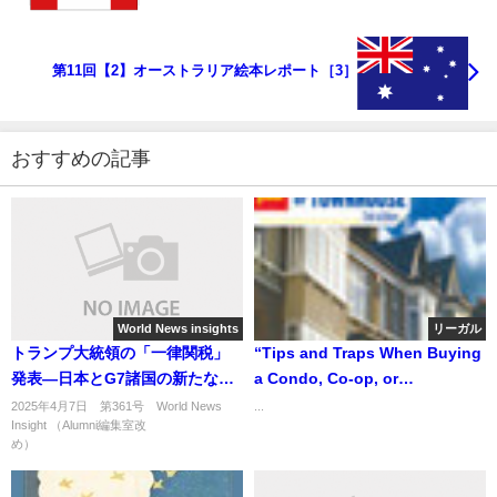
第11回【2】オーストラリア絵本レポート［3］
おすすめの記事
World News insights
リーガル
トランプ大統領の「一律関税」
“Tips and Traps When Buying
発表―日本とG7諸国の新たな試
a Condo, Co-op, or
練
Townhouse” 「アメリカでコン
2025年4月7日 第361号 World News
...
Insight （Alumni編集室改
ドミニアムを購入する前に知っ
め） ...
ておきたいヒント集」