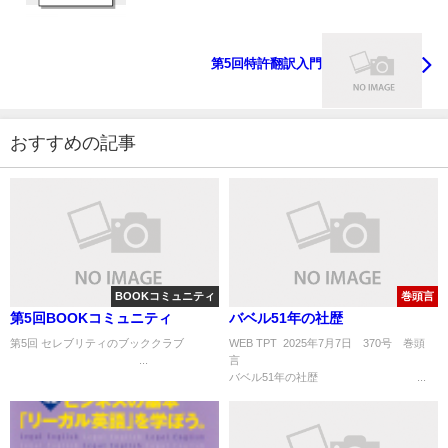
第5回特許翻訳入門
おすすめの記事
BOOKコミュニティ
巻頭言
第5回BOOKコミュニティ
バベル51年の社歴
第5回 セレブリティのブッククラブ
WEB TPT 2025年7月7日 370号 巻頭
...
バベル51年の社歴 ...