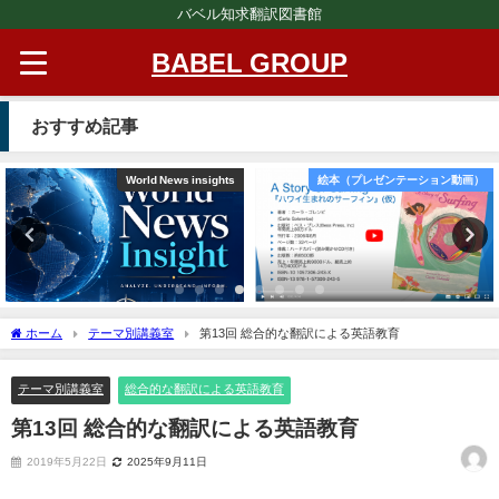
バベル知求翻訳図書館
BABEL GROUP
おすすめ記事
World News insights
絵本（プレゼンテーション動画）
ホーム
テーマ別講義室
第13回 総合的な翻訳による英語教育
テーマ別講義室
総合的な翻訳による英語教育
第13回 総合的な翻訳による英語教育
2019年5月22日
2025年9月11日