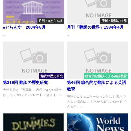
月刊・eとらんす
月刊・翻訳の世界
eとらんす 2004年6月
月刊「翻訳の世界」1994年4月
...
...
翻訳の歴史研究
総合的な翻訳による英語教育
第319回 翻訳の歴史研究
第46回 総合的な翻訳による英語
教育
大伴家持と『万葉集』 表示できない場合
は こちらからダウンロード できます。...
英語のコミュニケーションとは？ 表示で
きない場合は こちらからダウンロード で
きます。...