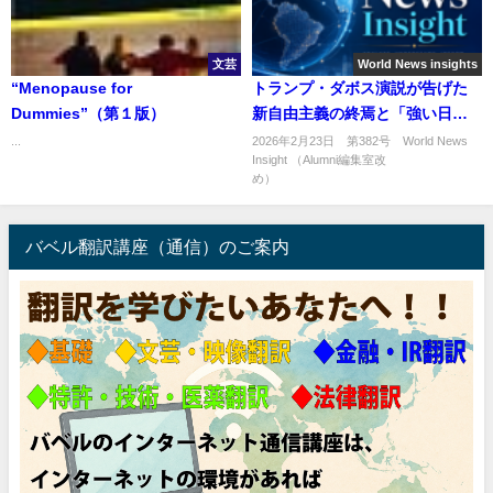
文芸
World News insights
“Menopause for
トランプ・ダボス演説が告げた
Dummies”（第１版）
新自由主義の終焉と「強い日
本」の期待
...
2026年2月23日 第382号 World News
Insight （Alumni編集室改
め） ..
バベル翻訳講座（通信）のご案内