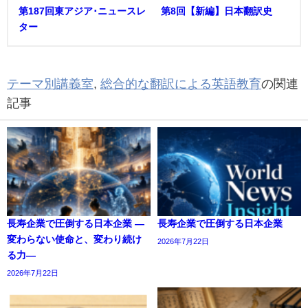
第187回東アジア･ニュースレ
第8回【新編】日本翻訳史
ター
テーマ別講義室
,
総合的な翻訳による英語教育
の関連
記事
長寿企業で圧倒する日本企業 ―
長寿企業で圧倒する日本企業
変わらない使命と、変わり続け
2026年7月22日
る力―
2026年7月22日