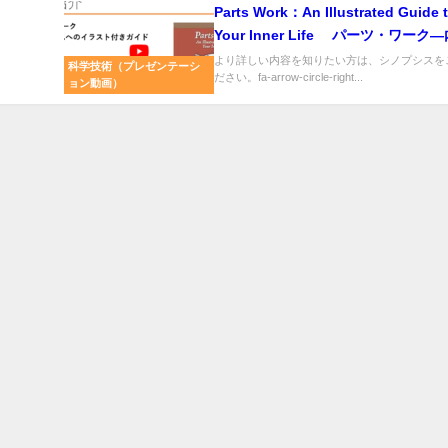
Parts Work：An Illustrated Guide 
Your Inner Life パーツ・ワーク
自己へのイラスト付きガイド
より詳しい内容を知りたい方は、シノプシスを
科学技術（プレゼンテーシ
ださい。fa-arrow-circle-right...
ョン動画）