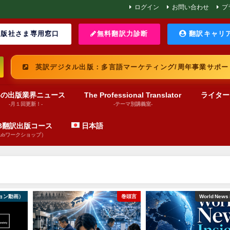
ログイン
お問い合わせ
プ
版社さま専用窓口
無料翻訳力診断
翻訳キャリ
英訳デジタル出版：多言語マーケティング/周年事業サポー
界の出版業界ニュース
The Professional Translator
ライター
-月１回更新！-
-テーマ別講義室-
UB翻訳出版コース
日本語
pubワークショップ）
ョン動画）
巻頭言
World News 