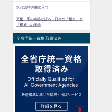
第72回特許翻訳入門
万世一系の奇跡が語る、日本の「權力」と
「權威」の美学
全省庁統一資格 取得済み