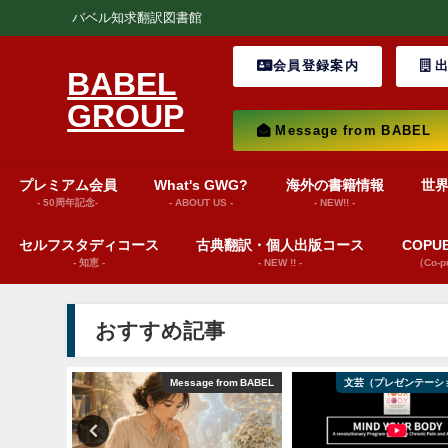
バベル知求翻訳図書館
会員登録案内
出
BABEL
GROUP
Message from BABEL
プレミアム会員
What's GWG?
海外の書籍情報
世
- 50周年記念-
- ABOUT US -
- NEW!! -
セルフスタディコース
古典翻訳・個人出版コース
COP
- 知恵 -
- NEW !! -
（Co-
おすすめ記事
ション動画）
Message from BABEL
文芸（プレゼンテーシ