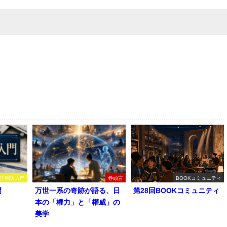
許翻訳入門
巻頭言
BOOKコミュニティ
門
万世一系の奇跡が語る、日
第28回BOOKコミュニティ
本の「權力」と「權威」の
美学