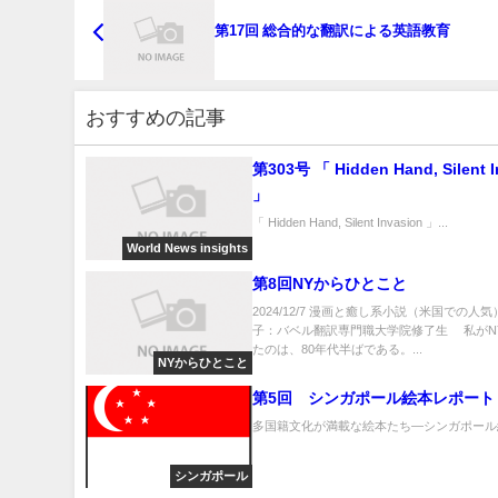
第17回 総合的な翻訳による英語教育
おすすめの記事
第303号 「 Hidden Hand, Silent I
」
「 Hidden Hand, Silent Invasion 」...
World News insights
第8回NYからひとこと
2024/12/7 漫画と癒し系小説（米国での人気
子：バベル翻訳専門職大学院修了生 私がN
たのは、80年代半ばである。...
NYからひとこと
第5回 シンガポール絵本レポート
多国籍文化が満載な絵本たち―シンガポール編.
シンガポール