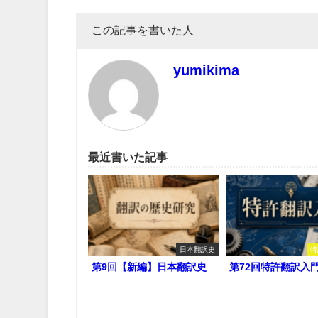
この記事を書いた人
yumikima
最近書いた記事
日本翻訳史
特
第9回【新編】日本翻訳史
第72回特許翻訳入