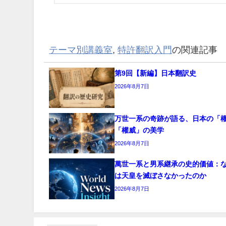
テーマ別講義室
,
特許翻訳入門
の関連記事
第9回【新編】日本翻訳史
2026年8月7日
万世一系の奇跡が語る、日本の「
「權威」の美学
2026年8月7日
萬世一系と男系継承の史的価値：
は天皇を滅ぼさなかったのか
2026年8月7日