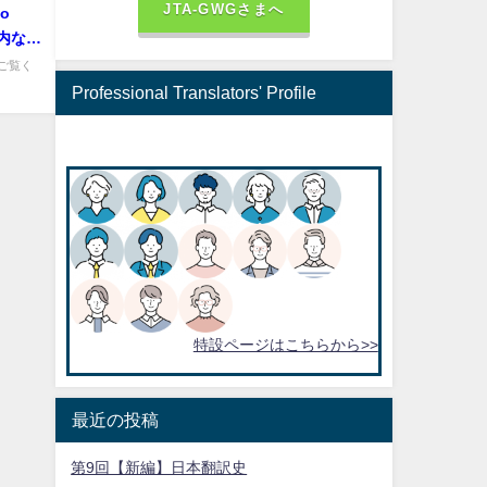
JTA-GWGさまへ
to
―内なる
ご覧く
Professional Translators' Profile
特設ページはこちらから>>
最近の投稿
第9回【新編】日本翻訳史