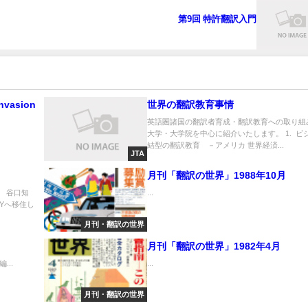
第9回 特許翻訳入門
nvasion
世界の翻訳教育事情
英語圏諸国の翻訳者育成・翻訳教育への取り組
大学・大学院を中心に紹介いたします。 1. ビ
結型の翻訳教育 －アメリカ 世界経済...
JTA
月刊「翻訳の世界」1988年10月
） 谷口知
...
Yへ移住し
月刊・翻訳の世界
月刊「翻訳の世界」1982年4月
..
...
月刊・翻訳の世界