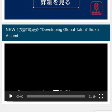
NEW！英訳書紹介 "Developing Global Talent" Ikuko
Atsumi
動
画
プ
レ
ー
ヤ
ー
00:00
21:19