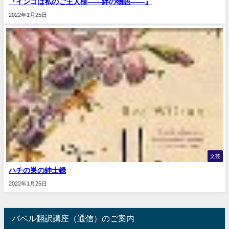
『インコは私のご主人様――絆の物語――』
2022年1月25日
文芸
ハチの巣の紳士録
2022年1月25日
バベル翻訳講座（通信）のご案内