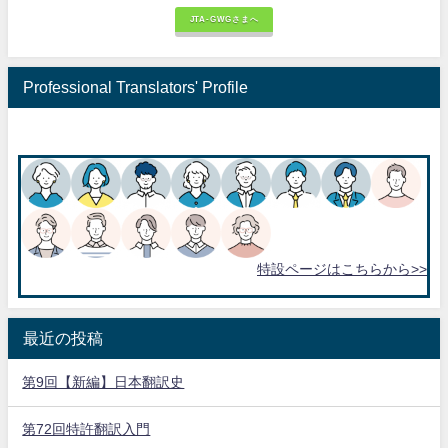
JTA-GWGさまへ
Professional Translators' Profile
特設ページはこちらから>>
最近の投稿
第9回【新編】日本翻訳史
第72回特許翻訳入門