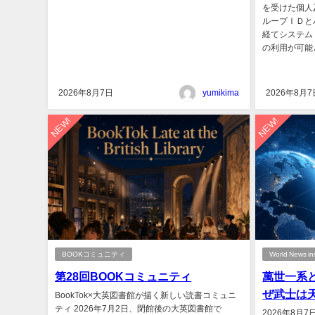
を受けた個人
ループＩＤと
経てシステム
の利用が可能となる
2026年8月7日
yumikima
2026年8月7
NEW!
NEW!
BOOKコミュニティ
World News in
第28回BOOKコミュニティ
萬世一系
ぜ武士は
BookTok×大英図書館が描く新しい読書コミュニ
ティ 2026年7月2日、閉館後の大英図書館で
2026年8月7日 