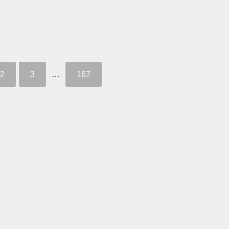
2
3
…
167