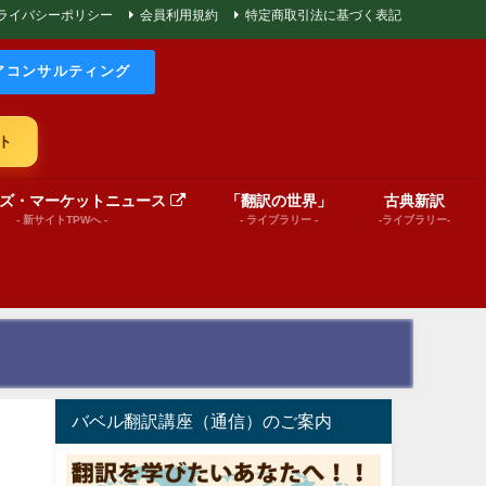
ライバシーポリシー
会員利用規約
特定商取引法に基づく表記
アコンサルティング
ト
ズ・マーケットニュース
「翻訳の世界」
古典新訳
- 新サイトTPWへ -
- ライブラリー -
-ライブラリー-
バベル翻訳講座（通信）のご案内