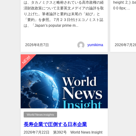
は、タカノミクスと略称されている高市政権の経
height: 2; } .
済財政政策について主要英文メデイアの論評を取
0 0 8px; ...
り上げた。筆者論評と要約は末尾の「結び」と
「要約」を参照。 7月２３日付けエコノミスト誌
は、「Japan’s popular prime m...
2026年8月7日
yumikima
2026年7月2
NEW!
World News insights
長寿企業で圧倒する日本企業
2026年7月22日 第392号 World News Insight