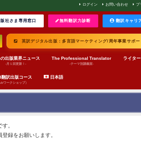
ログイン
お問い合わせ
プ
版社さま専用窓口
無料翻訳力診断
翻訳キャリ
英訳デジタル出版：多言語マーケティング/周年事業サポー
界の出版業界ニュース
The Professional Translator
ライター
-月１回更新！-
-テーマ別講義室-
UB翻訳出版コース
日本語
pubワークショップ）
です。
員登録をお願いします。