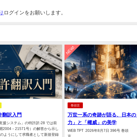
り
ログインをお願いします。
NEW!
巻頭言
許翻訳入門
万世一系の奇跡が語る、日本の
力」と「權威」の美学
支援システム」の特許訳-28 では前
2004－21571号）の解答から示し
WEB TPT 2026年8月7日 396号 巻頭
記のようにして求職者として新規登録