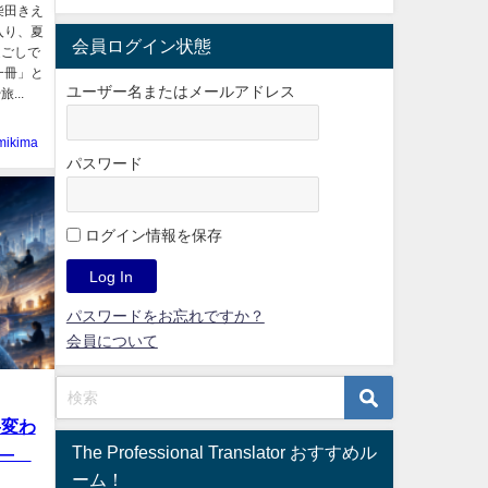
柴田きえ
入り、夏
会員ログイン状態
過ごしで
一冊」と
ユーザー名またはメールアドレス
..
mikima
パスワード
ログイン情報を保存
パスワードをお忘れですか？
会員について
―変わ
The Professional Translator おすすめル
力―
ーム！