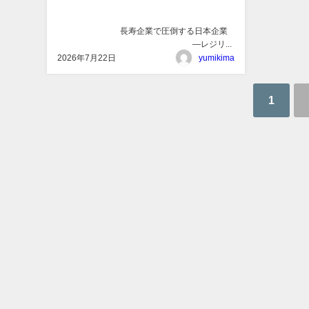
長寿企業で圧倒する日本企業
―レジリ...
2026年7月22日
yumikima
1