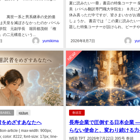
夏に読みたい一冊」書店の特集コーナー 
美（バベル翻訳専門職大学院生） ８月に
休み真っただ中ですが、皆さまいかがお
系と男系継承の史的価
しょうか。 書店では「この夏に読みたい
は天皇を滅ぼさなかったのか バベル
題した特集コーナーが設けられ、ビーチや旅.
学院 元副学長 堀田都茂樹 「権
の二元構造という...
日
yumikima
2026年8月7日
yu
NEW!
m BABEL
pickup
巻頭言
者をめざすあなたへ
長寿企業で圧倒する日本企業 
らない使命と、変わり続ける
tion-article { max-width: 900px;
; color: #222; font-size: 17px; line-
WEB TPT 2026年7月22日 395号 巻頭