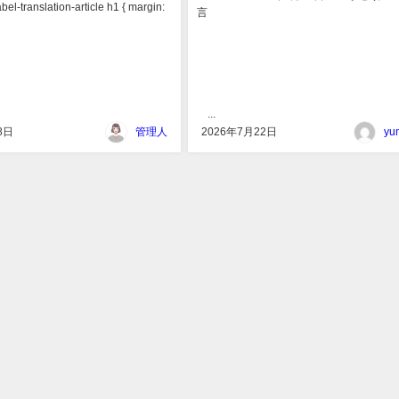
babel-translation-article h1 { margin:
...
8日
管理人
2026年7月22日
yu