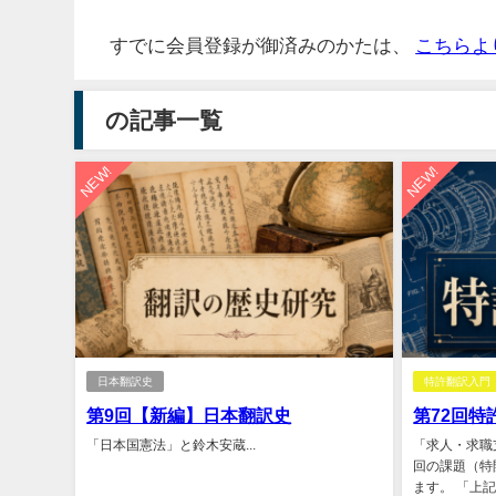
すでに会員登録が御済みのかたは、
こちらよ
の記事一覧
NEW!
NEW!
日本翻訳史
特許翻訳入門
第9回【新編】日本翻訳史
第72回特
「日本国憲法」と鈴木安蔵...
「求人・求職
回の課題（特開
ます。 「上