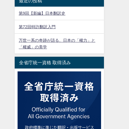
最近の投稿
第9回【新編】日本翻訳史
第72回特許翻訳入門
万世一系の奇跡が語る、日本の「權力」と
「權威」の美学
全省庁統一資格 取得済み