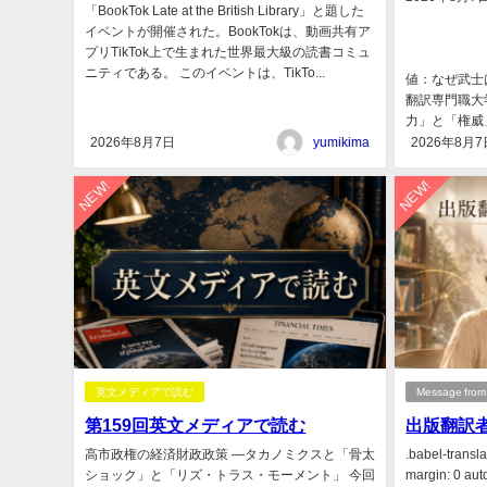
「BookTok Late at the British Library」と題した
イベントが開催された。BookTokは、動画共有ア
プリTikTok上で生まれた世界最大級の読書コミュ
萬世一
ニティである。 このイベントは、TikTo...
値：なぜ武士
翻訳専門職大
力」と「権威」
2026年8月7日
yumikima
2026年8月7
NEW!
NEW!
英文メディアで読む
Message fro
第159回英文メディアで読む
出版翻訳
高市政権の経済財政政策 ―タカノミクスと「骨太
.babel-transla
ショック」と「リズ・トラス・モーメント」 今回
margin: 0 auto