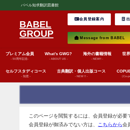
バベル知求翻訳図書館
会員登録案内
出
BABEL
GROUP
Message from BABEL
プレミアム会員
What's GWG?
海外の書籍情報
世
- 50周年記念-
- ABOUT US -
- NEW!! -
セルフスタディコース
古典翻訳・個人出版コース
COP
- 知恵 -
- NEW !! -
（Co-
このページを閲覧するには、会員登録が必要
会員登録が御済みでない方は、
こちらから
会