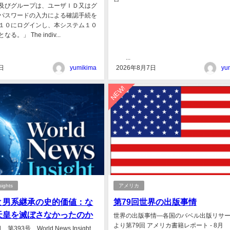
及びグループは、ユーザＩＤ又はグ
パスワードの入力による確認手続を
１０にログインし、本システム１０
。」 The indiv...
...
日
yumikima
2026年8月7日
yu
NEW!
sights
アメリカ
と男系継承の史的価値：な
第79回世界の出版事情
天皇を滅ぼさなかったのか
世界の出版事情―各国のバベル出版リサ
より第79回 アメリカ書籍レポート - 8月
第393号 World News Insight