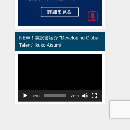
NEW！英訳書紹介 "Developing Global
Talent" Ikuko Atsumi
動
画
プ
レ
ー
ヤ
00:00
21:19
ー
Babel Group All Rights Reserved.