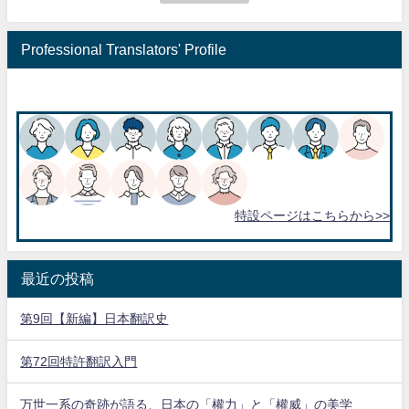
Professional Translators' Profile
特設ページはこちらから>>
最近の投稿
第9回【新編】日本翻訳史
第72回特許翻訳入門
万世一系の奇跡が語る、日本の「權力」と「權威」の美学