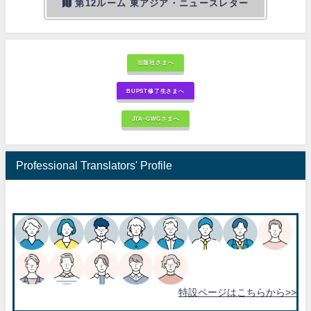
第12ルーム 東アジア・ニュースレター
出版社さまへ
BUPST修了生さまへ
JTA-GWGさまへ
Professional Translators' Profile
特設ページはこちらから>>