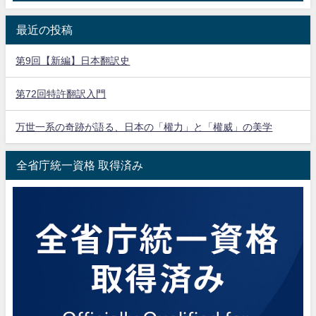
最近の投稿
第9回【新編】日本翻訳史
第72回特許翻訳入門
万世一系の奇跡が語る、日本の「權力」と「權威」の美学
全省庁統一資格 取得済み