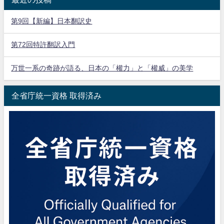
第9回【新編】日本翻訳史
第72回特許翻訳入門
万世一系の奇跡が語る、日本の「權力」と「權威」の美学
全省庁統一資格 取得済み