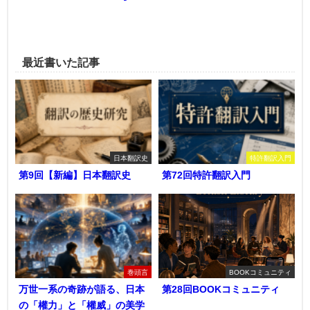
最近書いた記事
日本翻訳史
特許翻訳入門
第9回【新編】日本翻訳史
第72回特許翻訳入門
巻頭言
BOOKコミュニティ
万世一系の奇跡が語る、日本
第28回BOOKコミュニティ
の「權力」と「權威」の美学