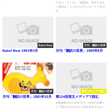
...
アダム・スミスと『国富論』 表示できな
い場合は こちらからダウンロード できま
す。...
Babel Beat
月刊・翻訳の世界
Babel Beat 1991年4月
月刊「翻訳の世界」1985年8月
...
...
月刊・翻訳の世界
英文メディアで読む
月刊「翻訳の世界」1981年10月
第124回英文メディアで読む
...
米国債格付けの引き下げ －対岸の火事と
して受け止められない日本 表示できない