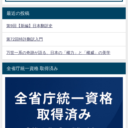
最近の投稿
第9回【新編】日本翻訳史
第72回特許翻訳入門
万世一系の奇跡が語る、日本の「權力」と「權威」の美学
全省庁統一資格 取得済み