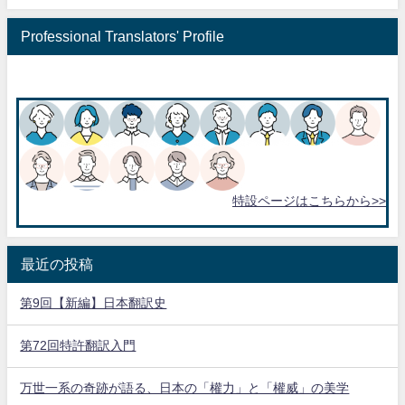
Professional Translators' Profile
特設ページはこちらから>>
最近の投稿
第9回【新編】日本翻訳史
第72回特許翻訳入門
万世一系の奇跡が語る、日本の「權力」と「權威」の美学