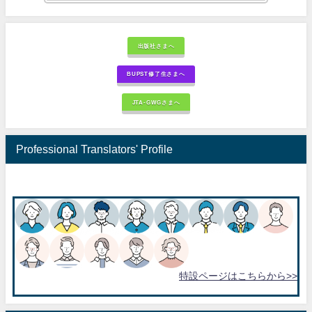
出版社さまへ
BUPST修了生さまへ
JTA-GWGさまへ
Professional Translators' Profile
特設ページはこちらから>>