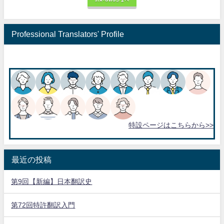
JTA-GWGさまへ
Professional Translators' Profile
特設ページはこちらから>>
最近の投稿
第9回【新編】日本翻訳史
第72回特許翻訳入門