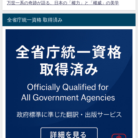
万世一系の奇跡が語る、日本の「權力」と「權威」の美学
全省庁統一資格 取得済み