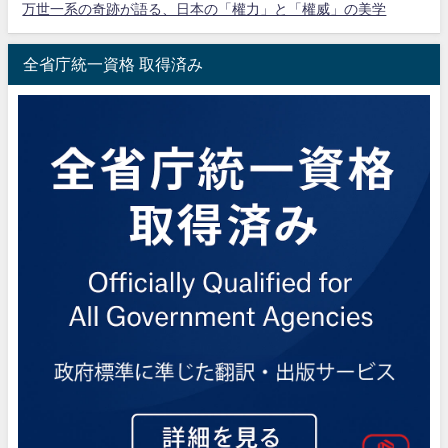
万世一系の奇跡が語る、日本の「權力」と「權威」の美学
全省庁統一資格 取得済み