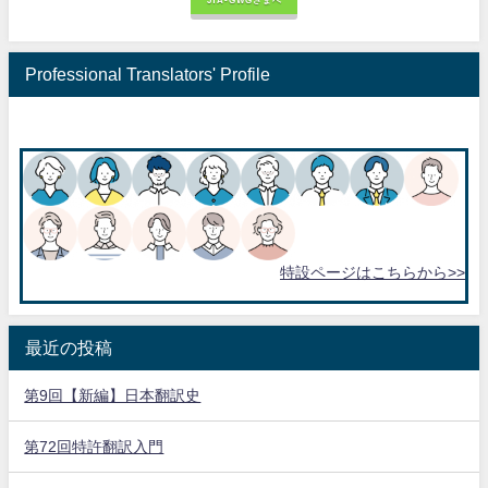
JTA-GWGさまへ
Professional Translators' Profile
特設ページはこちらから>>
最近の投稿
第9回【新編】日本翻訳史
第72回特許翻訳入門