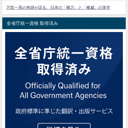
万世一系の奇跡が語る、日本の「權力」と「權威」の美学
全省庁統一資格 取得済み