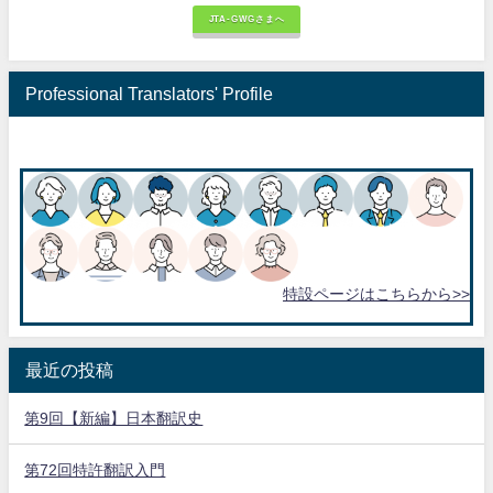
JTA-GWGさまへ
Professional Translators' Profile
特設ページはこちらから>>
最近の投稿
第9回【新編】日本翻訳史
第72回特許翻訳入門