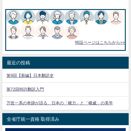
特設ページはこちらから>>
最近の投稿
第9回【新編】日本翻訳史
第72回特許翻訳入門
万世一系の奇跡が語る、日本の「權力」と「權威」の美学
全省庁統一資格 取得済み