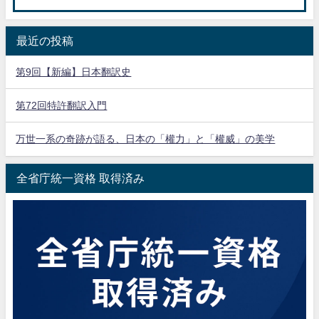
最近の投稿
第9回【新編】日本翻訳史
第72回特許翻訳入門
万世一系の奇跡が語る、日本の「權力」と「權威」の美学
全省庁統一資格 取得済み