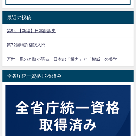
最近の投稿
第9回【新編】日本翻訳史
第72回特許翻訳入門
万世一系の奇跡が語る、日本の「權力」と「權威」の美学
全省庁統一資格 取得済み