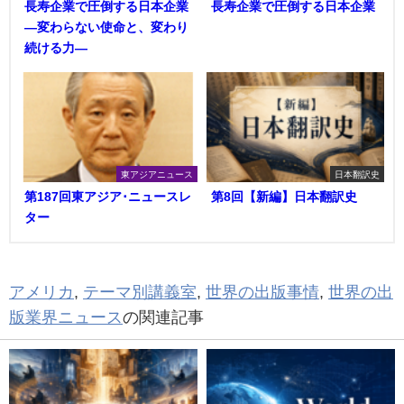
長寿企業で圧倒する日本企業
長寿企業で圧倒する日本企業
―変わらない使命と、変わり
続ける力―
東アジアニュース
日本翻訳史
第187回東アジア･ニュースレ
第8回【新編】日本翻訳史
ター
アメリカ
,
テーマ別講義室
,
世界の出版事情
,
世界の出
版業界ニュース
の関連記事