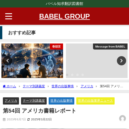
バベル知求翻訳図書館
BABEL GROUP
おすすめ記事
巻頭言
Message from BABEL
ホーム
テーマ別講義室
世界の出版事情
アメリカ
第54回 アメリカ
書籍レポート
アメリカ
テーマ別講義室
世界の出版事情
世界の出版業界ニュース
第54回 アメリカ書籍レポート
2023年6月7日
2025年3月22日