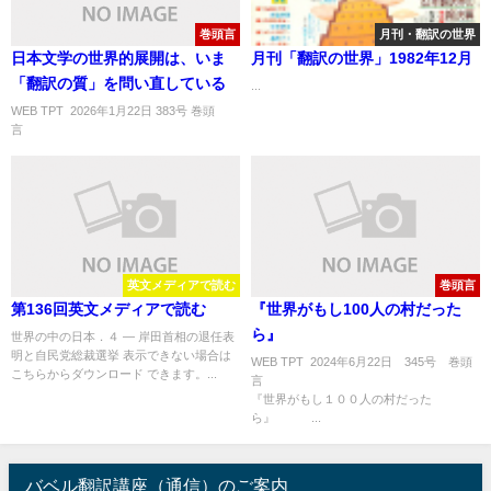
巻頭言
月刊・翻訳の世界
日本文学の世界的展開は、いま
月刊「翻訳の世界」1982年12月
「翻訳の質」を問い直している
...
WEB TPT 2026年1月22日 383号 巻頭
言 ..
英文メディアで読む
巻頭言
第136回英文メディアで読む
『世界がもし100人の村だった
ら』
世界の中の日本．４ ― 岸田首相の退任表
明と自民党総裁選挙 表示できない場合は
WEB TPT 2024年6月22日 345号 巻頭
こちらからダウンロード できます。...
『世界がもし１００人の村だった
ら』 ...
バベル翻訳講座（通信）のご案内