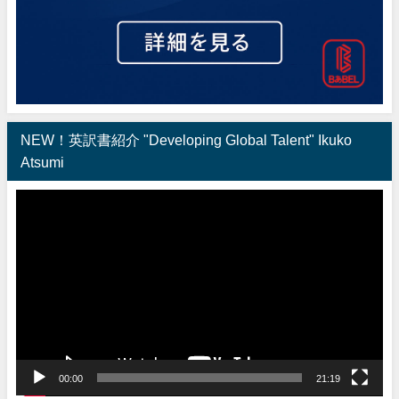
NEW！英訳書紹介 "Developing Global Talent" Ikuko
Atsumi
動
画
プ
レ
ー
ヤ
ー
00:00
21:19