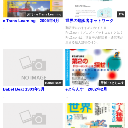
月刊・e Trans Learning
JTA
e Trans Learning 2005年4月
世界の翻訳者ネットワーク
...
翻訳者におすすめのサイト 🌐
ProZ.com（プロズ・ドットコム）とは？
ProZ.comは、世界中の翻訳者・通訳者が
集まる最大規模のオン...
Babel Beat
月刊・eとらんす
Babel Beat 1993年3月
eとらんす 2002年2月
...
...