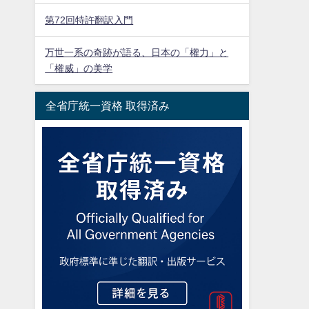
第72回特許翻訳入門
万世一系の奇跡が語る、日本の「權力」と
「權威」の美学
全省庁統一資格 取得済み