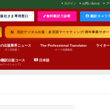
ログイン
お問い合わせ
プ
版社さま専用窓口
無料翻訳力診断
翻訳キャリ
英訳デジタル出版：多言語マーケティング/周年事業サポー
界の出版業界ニュース
The Professional Translator
ライター
-月１回更新！-
-テーマ別講義室-
UB翻訳出版コース
日本語
pubワークショップ）