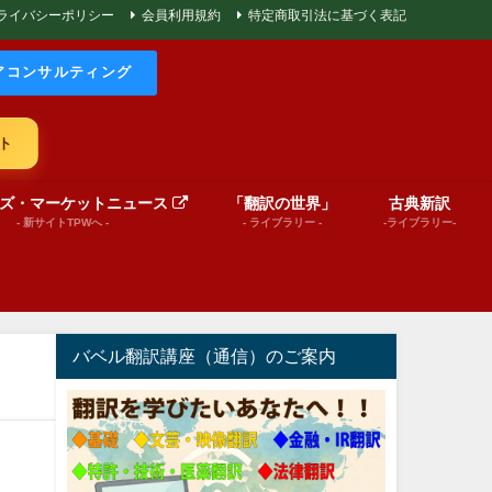
ライバシーポリシー
会員利用規約
特定商取引法に基づく表記
アコンサルティング
ト
ズ・マーケットニュース
「翻訳の世界」
古典新訳
- 新サイトTPWへ -
- ライブラリー -
-ライブラリー-
バベル翻訳講座（通信）のご案内