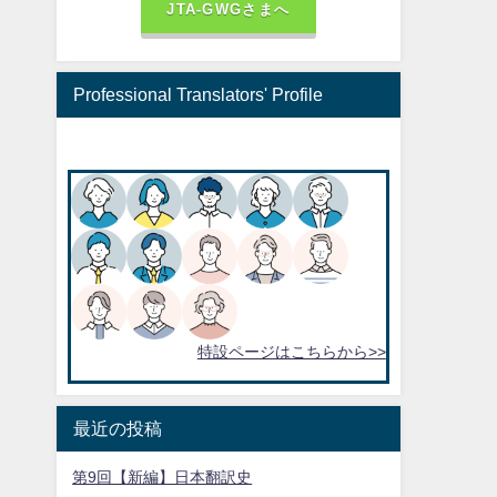
JTA-GWGさまへ
Professional Translators' Profile
特設ページはこちらから>>
最近の投稿
第9回【新編】日本翻訳史