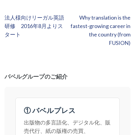
投
法人様向けリーガル英語
Why translation is the
稿
研修 2016年8月よりス
fastest-growing career in
ナ
タート
the country (from
ビ
FUSION)
ゲ
ー
シ
ョ
バベルグループのご紹介
ン
① バベルプレス
出版物の多言語化、デジタル化、販
売代行、紙の版権の売買、