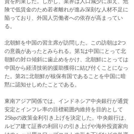
資を約束した。しかし、業界は人口減少に加え、危
険で低賃金のため若者離れが進み深刻な人材不足に
陥っており、外国人労働者への依存が高まってい
る。
北朝鮮を中国の習主席が訪問した。この訪朝は2つ
の意義があったとみられる。第1は中国にとって北
朝鮮の対ロ傾斜に歯止めをかけ、北朝鮮にとっては
中国から経済技術的援助獲得に結び付くことになっ
た。第2に北朝鮮が核保有国であることを中国に暗
黙に認知せしめたことである。
東南アジア関係では、インドネシア中央銀行が通貨
安定とインフレ率の目標範囲内維持を目的として
25bpの政策金利引き上げを決定した。中央銀行は、
ルピア建て証券の利回りの引き上げや海外投資家向