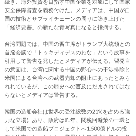
続き、海外投資を目指す中国企業を対象にして国家
安全保障審査を義務付けた。メディアは、中国が自
国の技術とサプライチェーンの周りに築き上げた
「経済要塞」の新たな青写真になると指摘する。
台湾問題では、中国の習主席がトランプ大統領との
首脳会談で「トゥキディデスのわな」という故事を
引用して警告を発したとメディアが伝える。習発言
の意図は、台湾に関する中国の野心への干渉排除と
米国による台湾への武器売却の阻止にあったとみら
れれているが、この歴史への言及にだまされてはな
らないとメディアは警告する。
韓国の造船会社は世界の受注総数の21%を占める強
力な立場にあり、政府は昨年、関税回避策の一環と
して米国での造船プロジェクトへ1,500億ドルの投