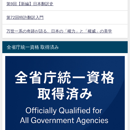
第9回【新編】日本翻訳史
第72回特許翻訳入門
万世一系の奇跡が語る、日本の「權力」と「權威」の美学
全省庁統一資格 取得済み