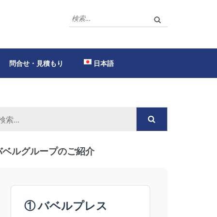
検
索:
問合せ・見積もり
日本語
検
索:
バベルグループのご紹介
① バベルプレス