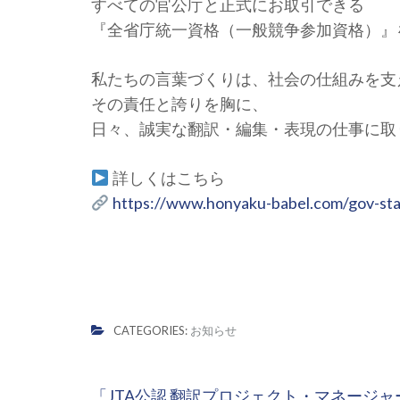
すべての官公庁と正式にお取引できる
『全省庁統一資格（一般競争参加資格）』
私たちの言葉づくりは、社会の仕組みを支
その責任と誇りを胸に、
日々、誠実な翻訳・編集・表現の仕事に取
詳しくはこちら
https://www.honyaku-babel.com/gov-sta
CATEGORIES:
お知らせ
投
「JTA公認 翻訳プロジェクト・マネージャ