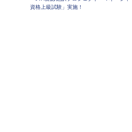
稿
資格上級試験」実施！
ナ
ビ
ゲ
ー
シ
ョ
ン