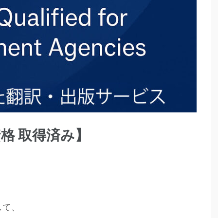
格 取得済み】
して、