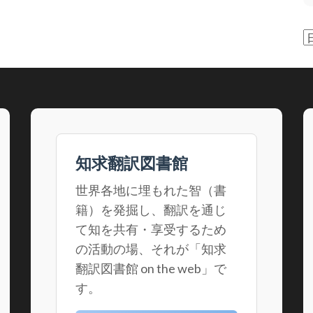
知求翻訳図書館
世界各地に埋もれた智（書
籍）を発掘し、翻訳を通じ
て知を共有・享受するため
の活動の場、それが「知求
翻訳図書館 on the web」で
す。