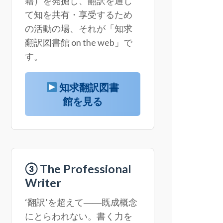
籍）を発掘し、翻訳を通じ
て知を共有・享受するため
の活動の場、それが「知求
翻訳図書館 on the web」で
す。
知求翻訳図書
館を見る
③ The Professional
Writer
‘翻訳’を超えて――既成概念
にとらわれない。書く力を