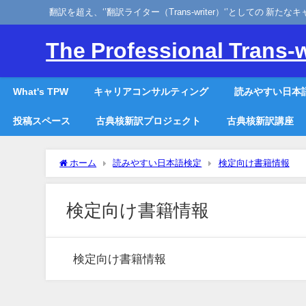
翻訳を超え、‘’翻訳ライター（Trans-writer）‘’としての 新た
The Professional Trans-w
What's TPW
キャリアコンサルティング
読みやすい日本
投稿スペース
古典核新訳プロジェクト
古典核新訳講座
ホーム
読みやすい日本語検定
検定向け書籍情報
検定向け書籍情報
検定向け書籍情報