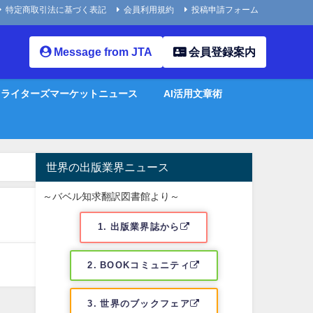
特定商取引法に基づく表記
会員利用規約
投稿申請フォーム
Message from JTA
会員登録案内
ライターズマーケットニュース
AI活用文章術
世界の出版業界ニュース
～バベル知求翻訳図書館より～
1. 出版業界誌から
2. BOOKコミュニティ
3. 世界のブックフェア