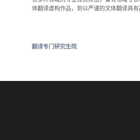
体翻译虚构作品，到以严谨的文体翻译具有
文
翻译专门研究生院
章
导
航