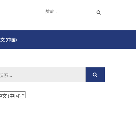
搜
索：
文 (中国)
搜
索：
选
择
语
言