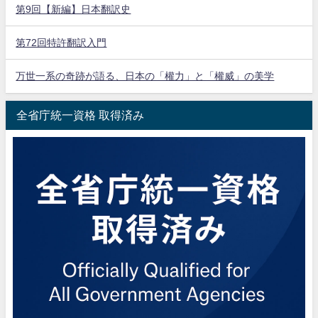
第9回【新編】日本翻訳史
第72回特許翻訳入門
万世一系の奇跡が語る、日本の「權力」と「權威」の美学
全省庁統一資格 取得済み