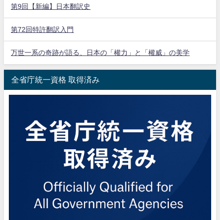
第9回【新編】日本翻訳史
第72回特許翻訳入門
万世一系の奇跡が語る、日本の「權力」と「權威」の美学
全省庁統一資格 取得済み