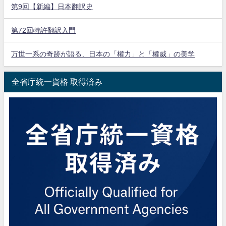
第9回【新編】日本翻訳史
第72回特許翻訳入門
万世一系の奇跡が語る、日本の「權力」と「權威」の美学
全省庁統一資格 取得済み